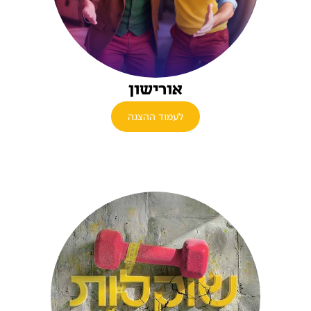
אורישון
לעמוד ההצגה