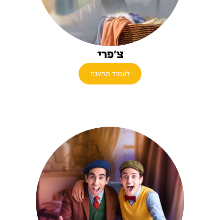
צ'פרי
לעמוד ההצגה