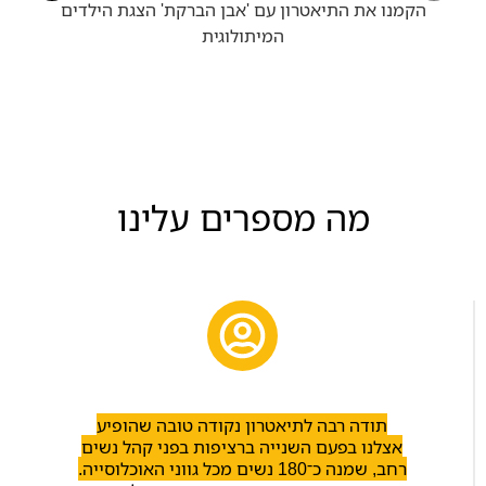
הקמנו את התיאטרון עם 'אבן הברקת' הצגת הילדים
המיתולוגית
מה מספרים עלינו
תודה רבה לתיאטרון נקודה טובה שהופיע
אצלנו בפעם השנייה ברציפות בפני קהל נשים
רחב, שמנה כ־180 נשים מכל גווני האוכלוסייה.