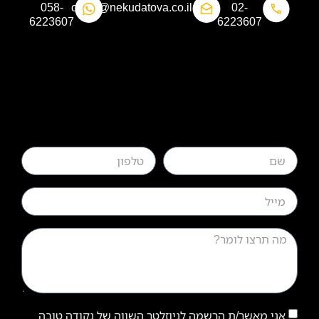
058-
office@nekudatova.co.il​
02-
6223607​
6223607
אני מאשר/ת הרשמה לניוזלטר השווה של נקודה טובה