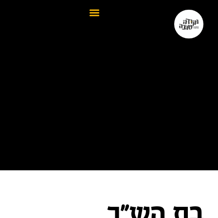
בת הש"ך